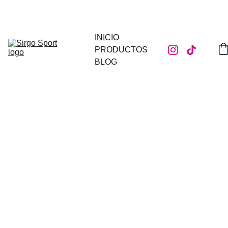
¡DESCUENTOS INCREÍBLES EN CHÁNDALES RETRO! - ENVÍO 
GRATUITO A PARTIR DE 39.95€
INICIO
PRODUCTOS
BLOG
EL ESTILO DE 
AYER CON LOS 
OJOS DE MAÑANA